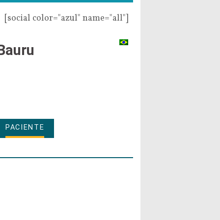
[social color="azul" name="all"]
Bauru
PACIENTE