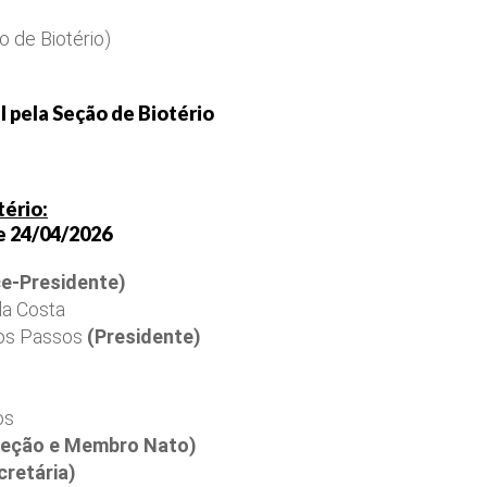
o de Biotério)
 pela Seção de Biotério
ério:
 24/04/2026
ce-Presidente)
da Costa
 dos Passos
(Presidente)
os
Seção e Membro Nato)
cretária)