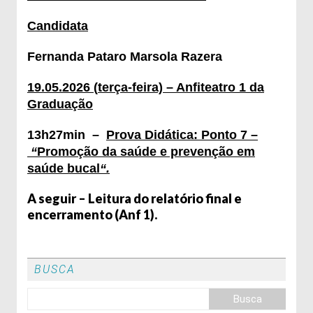
Candidata
Fernanda Pataro Marsola Razera
19.05.2026
(
terça
-feira) – Anfiteatro
1
da
Graduação
1
​3
h27
min
–
Prova Didática: Ponto
7
–
“
Promoção da saúde e prevenção em
saúde bucal
“.
A seguir
– Leitura do relatório final e
encerramento (Anf
1
)
.
BUSCA