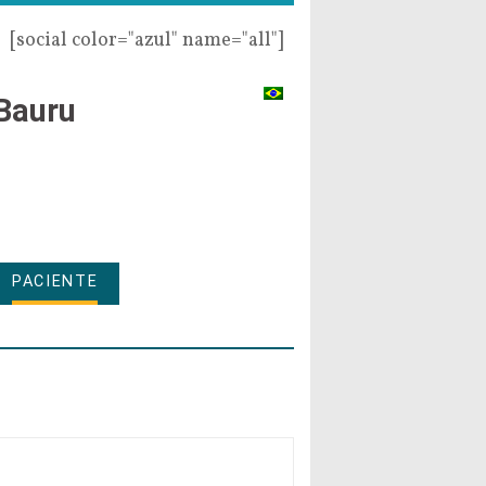
[social color="azul" name="all"]
Bauru
PACIENTE