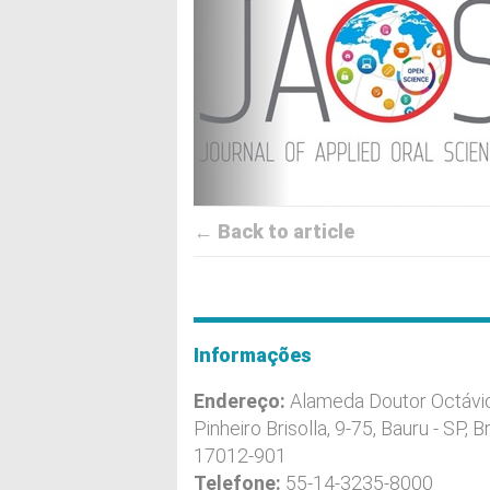
← Back to article
Informações
Endereço:
Alameda Doutor Octávi
Pinheiro Brisolla, 9-75, Bauru - SP, Br
17012-901
Telefone:
55-14-3235-8000