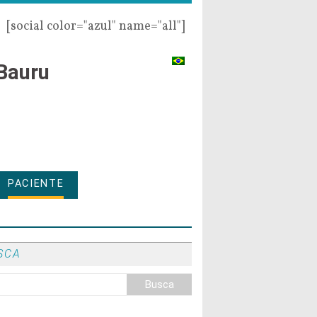
[social color="azul" name="all"]
Bauru
PACIENTE
SCA