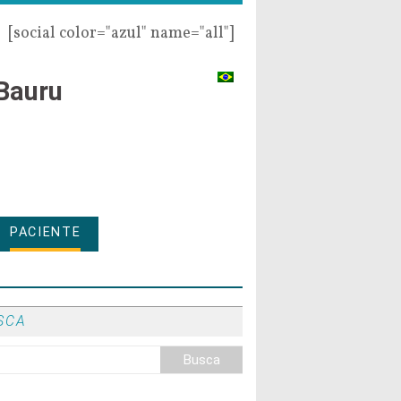
[social color="azul" name="all"]
Bauru
PACIENTE
SCA