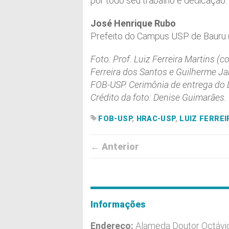
por todo seu trabalho e dedicação.”
José Henrique Rubo
Prefeito do Campus USP de Bauru
Foto: Prof. Luiz Ferreira Martins (
Ferreira dos Santos e Guilherme Jan
FOB-USP. Cerimônia de entrega do 
Crédito da foto: Denise Guimarães.
FOB-USP
,
HRAC-USP
,
LUIZ FERRE
← Anterior
Informações
Endereço:
Alameda Doutor Octávi