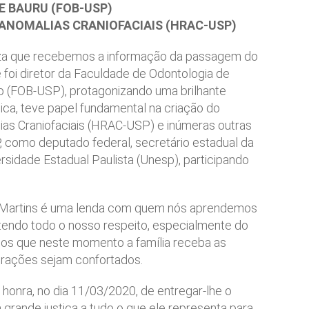
E BAURU (FOB-USP)
 ANOMALIAS CRANIOFACIAIS (HRAC-USP)
teza que recebemos a informação da passagem do
e foi diretor da Faculdade de Odontologia de
o (FOB-USP), protagonizando uma brilhante
lica, teve papel fundamental na criação do
ias Craniofaciais (HRAC-USP) e inúmeras outras
 como deputado federal, secretário estadual da
rsidade Estadual Paulista (Unesp), participando
ra Martins é uma lenda com quem nós aprendemos
 tendo todo o nosso respeito, especialmente do
s que neste momento a família receba as
orações sejam confortados.
onra, no dia 11/03/2020, de entregar-lhe o
grande justiça a tudo o que ele representa para