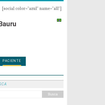
[social color="azul" name="all"]
Bauru
PACIENTE
SCA