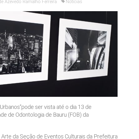
de Azevedo Ramalho Ferreira
Notícias
 Urbanos”pode ser vista até o dia 13 de
ade de Odontologia de Bauru (FOB) da
& Arte da Seção de Eventos Culturais da Prefeitura