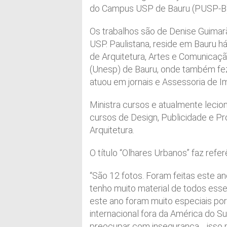
do Campus USP de Bauru (PUSP-B)
Os trabalhos são de Denise Guimar
USP. Paulistana, reside em Bauru 
de Arquitetura, Artes e Comunicaçã
(Unesp) de Bauru, onde também fez
atuou em jornais e Assessoria de I
Ministra cursos e atualmente lecio
cursos de Design, Publicidade e P
Arquitetura.
O título “Olhares Urbanos” faz refer
“São 12 fotos. Foram feitas este 
tenho muito material de todos esse
este ano foram muito especiais por
internacional fora da América do S
preocupar com insegurança… isso me