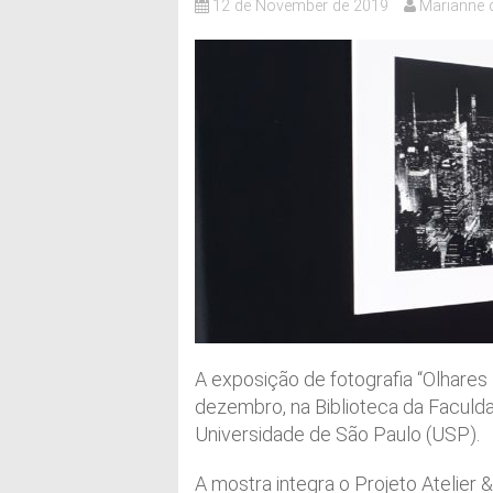
12 de November de 2019
Marianne 
A exposição de fotografia “Olhares
dezembro, na Biblioteca da Faculd
Universidade de São Paulo (USP).
A mostra integra o Projeto Atelier 