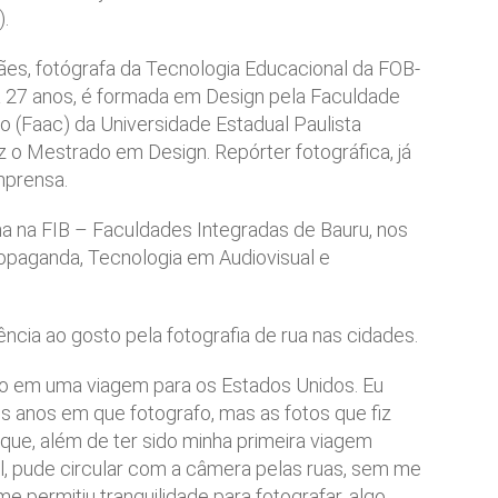
.
ães, fotógrafa da Tecnologia Educacional da FOB-
há 27 anos, é formada em Design pela Faculdade
o (Faac) da Universidade Estadual Paulista
 o Mestrado em Design. Repórter fotográfica, já
mprensa.
na na FIB – Faculdades Integradas de Bauru, nos
ropaganda, Tecnologia em Audiovisual e
ência ao gosto pela fotografia de rua nas cidades.
ano em uma viagem para os Estados Unidos. Eu
s anos em que fotografo, mas as fotos que fiz
que, além de ter sido minha primeira viagem
ul, pude circular com a câmera pelas ruas, sem me
 permitiu tranquilidade para fotografar, algo