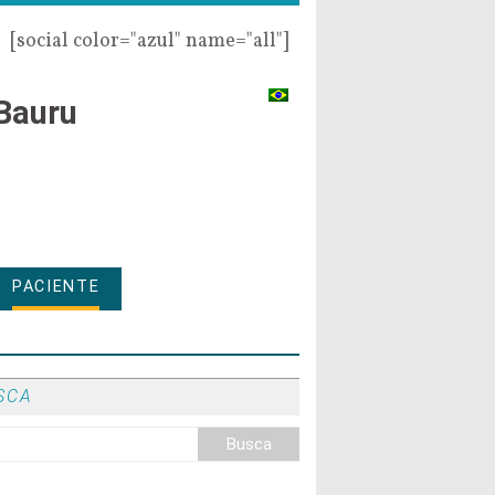
[social color="azul" name="all"]
Bauru
PACIENTE
SCA