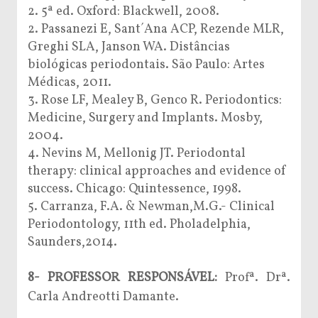
2. 5ª ed. Oxford: Blackwell, 2008.
2. Passanezi E, Sant´Ana ACP, Rezende MLR,
Greghi SLA, Janson WA. Distâncias
biológicas periodontais. São Paulo: Artes
Médicas, 2011.
3. Rose LF, Mealey B, Genco R. Periodontics:
Medicine, Surgery and Implants. Mosby,
2004.
4. Nevins M, Mellonig JT. Periodontal
therapy: clinical approaches and evidence of
success. Chicago: Quintessence, 1998.
5. Carranza, F.A. & Newman,M.G.- Clinical
Periodontology, 11th ed. Pholadelphia,
Saunders,2014.
8- PROFESSOR RESPONSÁVEL:
Profª. Drª.
Carla Andreotti Damante.