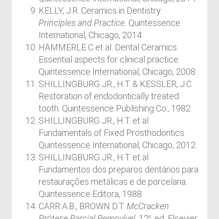
KELLY, J.R. Ceramics in Dentistry:
Principles and Practice.
Quintessence
International, Chicago, 2014
HÄMMERLE C et al. Dental Ceramics:
Essential aspects for clinical practice.
Quintessence International, Chicago, 2008.
SHILLINGBURG JR., H.T. & KESSLER, J.C.
Restoration of endodontically treated
tooth. Quintessence Publishing Co., 1982
SHILLINGBURG JR., H.T. et al
Fundamentals of Fixed Prosthodontics.
Quintessence International, Chicago, 2012.
SHILLINGBURG JR., H.T. et al
Fundamentos dos preparos dentários para
restaurações metálicas e de porcelana.
Quintessence Editora, 1988.
CARR A.B., BROWN D.T.
McCracken
Prótese Parcial Removível
. 12
. ed. Elsevier
a