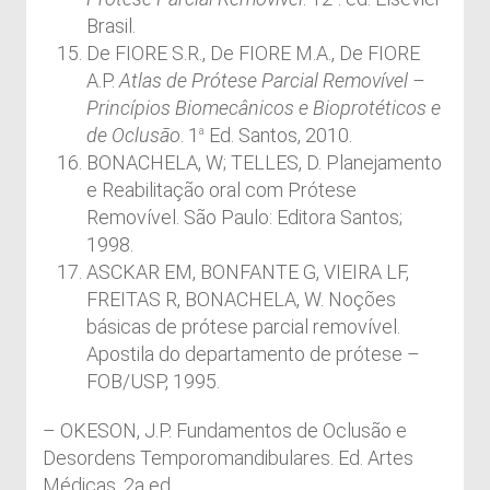
Brasil.
De FIORE S.R., De FIORE M.A., De FIORE
A.P.
Atlas de Prótese Parcial Removível –
Princípios Biomecânicos e Bioprotéticos e
de Oclusão
. 1
Ed. Santos, 2010.
a
BONACHELA, W; TELLES, D. Planejamento
e Reabilitação oral com Prótese
Removível. São Paulo: Editora Santos;
1998.
ASCKAR EM, BONFANTE G, VIEIRA LF,
FREITAS R, BONACHELA, W. Noções
básicas de prótese parcial removível.
Apostila do departamento de prótese –
FOB/USP, 1995.
– OKESON, J.P. Fundamentos de Oclusão e
Desordens Temporomandibulares. Ed. Artes
Médicas, 2a ed.