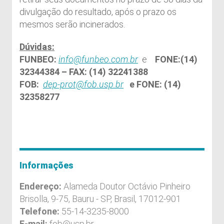
divulgação do resultado, após o prazo os
mesmos serão incinerados.
Dúvidas:
FUNBEO:
info@funbeo.com.br
e
FONE:(14)
32344384 – FAX: (14) 32241388
FOB:
dep-prot@fob.usp.br
e FONE: (14)
32358277
Informações
Endereço:
Alameda Doutor Octávio Pinheiro
Brisolla, 9-75, Bauru - SP, Brasil, 17012-901
Telefone:
55-14-3235-8000
E-mail:
fob@usp.br