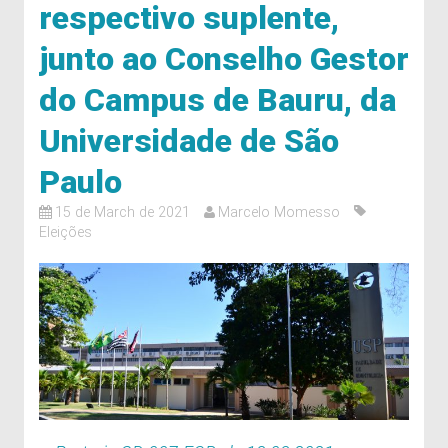
respectivo suplente,
junto ao Conselho Gestor
do Campus de Bauru, da
Universidade de São
Paulo
15 de March de 2021
Marcelo Momesso
Eleições