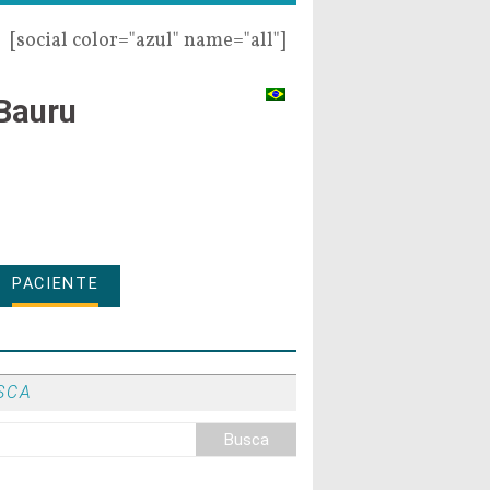
[social color="azul" name="all"]
Bauru
PACIENTE
SCA