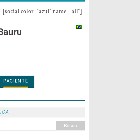
[social color="azul" name="all"]
Bauru
PACIENTE
SCA