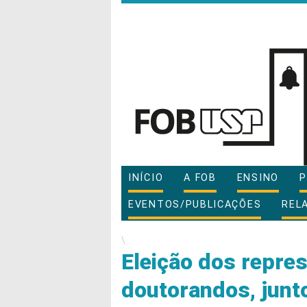
INÍCIO
A FOB
ENSINO
P
EVENTOS/PUBLICAÇÕES
REL
\
Eleição dos repre
doutorandos, junt