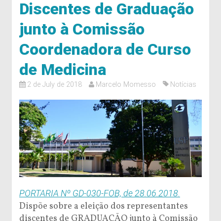
Discentes de Graduação
junto à Comissão
Coordenadora de Curso
de Medicina
2 de July de 2018
Marcelo Momesso
Notícias
PORTARIA Nº GD-030-FOB, de 28.06.2018.
Dispõe sobre a eleição dos representantes
discentes de GRADUAÇÃO junto à Comissão