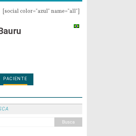
[social color="azul" name="all"]
Bauru
PACIENTE
SCA