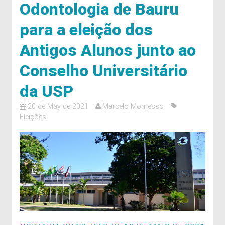
Odontologia de Bauru
para a eleição dos
Antigos Alunos junto ao
Conselho Universitário
da USP
20 de May de 2021
Marcelo Momesso
Eleições