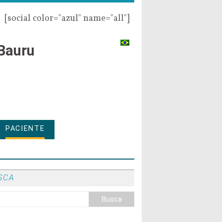
[social color="azul" name="all"]
Bauru
PACIENTE
SCA