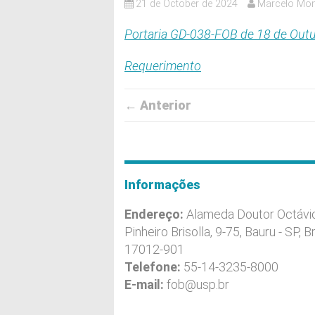
21 de October de 2024
Marcelo Mo
Portaria GD-038-FOB de 18 de Out
Requerimento
← Anterior
Informações
Endereço:
Alameda Doutor Octávi
Pinheiro Brisolla, 9-75, Bauru - SP, Br
17012-901
Telefone:
55-14-3235-8000
E-mail:
fob@usp.br