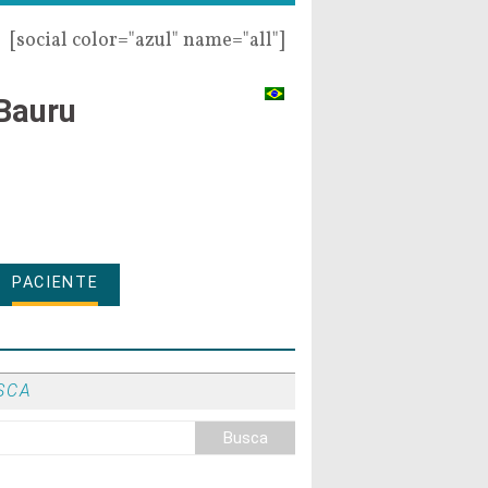
[social color="azul" name="all"]
Bauru
PACIENTE
SCA