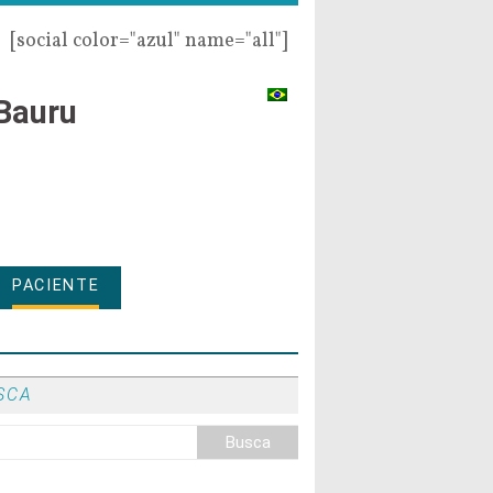
[social color="azul" name="all"]
Bauru
PACIENTE
SCA