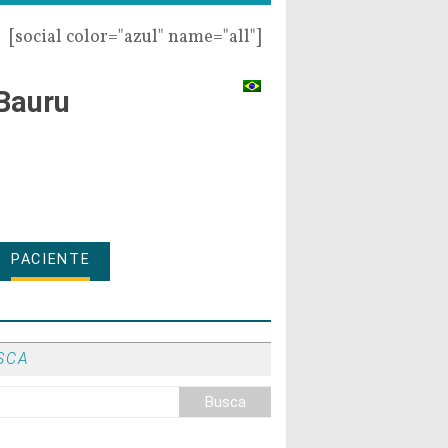
[social color="azul" name="all"]
Bauru
PACIENTE
SCA