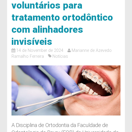
voluntários para
tratamento ortodôntico
com alinhadores
invisíveis
14 de November de 2024
Marianne de Azevedo
Ramalho Ferreira
Notícias
A Disciplina de Ortodontia da Faculdade de