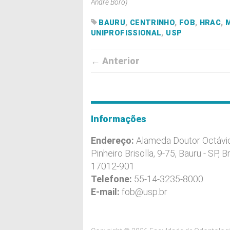
André Boro)
BAURU
,
CENTRINHO
,
FOB
,
HRAC
,
UNIPROFISSIONAL
,
USP
← Anterior
Informações
Endereço:
Alameda Doutor Octávi
Pinheiro Brisolla, 9-75, Bauru - SP, Br
17012-901
Telefone:
55-14-3235-8000
E-mail:
fob@usp.br