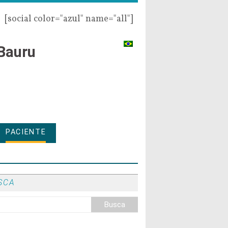
[social color="azul" name="all"]
Bauru
PACIENTE
SCA