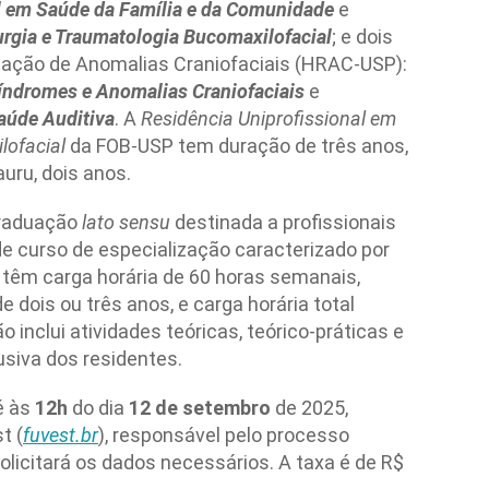
l em Saúde da Família e da Comunidade
e
urgia e Traumatologia Bucomaxilofacial
; e dois
itação de Anomalias Craniofaciais (HRAC-USP):
índromes e Anomalias Craniofaciais
e
aúde Auditiva
. A
Residência Uniprofissional em
lofacial
da FOB-USP tem duração de três anos,
uru, dois anos.
graduação
lato sensu
destinada a profissionais
de curso de especialização caracterizado por
têm carga horária de 60 horas semanais,
 dois ou três anos, e carga horária total
 inclui atividades teóricas, teórico-práticas e
usiva dos residentes.
é às
12h
do dia
12 de setembro
de 2025,
t (
fuvest.br
), responsável pelo processo
solicitará os dados necessários. A taxa é de R$