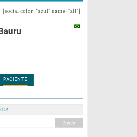
[social color="azul" name="all"]
Bauru
PACIENTE
SCA