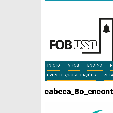
INÍCIO
A FOB
ENSINO
P
EVENTOS/PUBLICAÇÕES
REL
cabeca_8o_encon