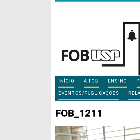
INÍCIO
A FOB
ENSINO
P
EVENTOS/PUBLICAÇÕES
REL
FOB_1211