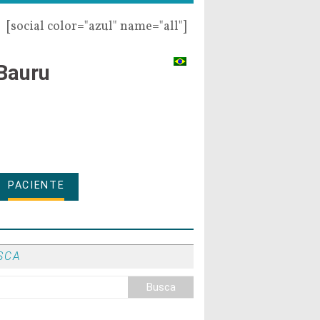
[social color="azul" name="all"]
Bauru
PACIENTE
SCA